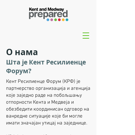
О нама
Шта је Кент Ресилиенце
Форум?
Кент Ресилиенце Форум (КРФ) је
партнерство организација и агенција
које заједно раде на побољшању
отпорности Кента и Медвеја и
обезбедити координисан одговор на
ванредне ситуације које би могле
имати значајан утицај на заједнице.