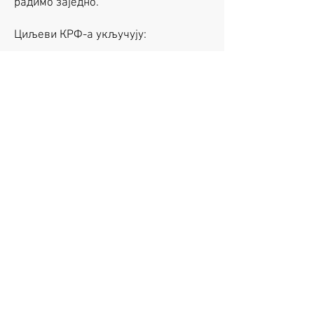
радимо заједно.
Циљеви КРФ-а укључују:
Сарађујући како бисмо били сигурни
да смо план за, и одговарати до,
хитним случајевима што је могуће
ефикасније.
Дељење информација да помогну
једни другима у планирању и
реаговању на хитне случајеве.
Радећи заједно да проценити
ризике широм округа и развијање
регистра ризика заједнице Кент
Планирање како бисмо били
сигурни да сви можемо да
наставимо са радом током било