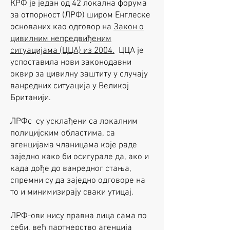
КРФ је један од 42 локална форума
за отпорност (ЛРФ) широм Енглеске
основаних као одговор на
Закон о
цивилним непредвиђеним
ситуацијама (ЦЦА) из 2004.
ЦЦА је
успоставила нови законодавни
оквир за цивилну заштиту у случају
ванредних ситуација у Великој
Британији.
ЛРФс су усклађени са локалним
полицијским областима, са
агенцијама чланицама које раде
заједно како би осигурале да, ако и
када дође до ванредног стања,
спремни су да заједно одговоре на
то и минимизирају сваки утицај.
ЛРФ-ови нису правна лица сама по
себи, већ партнерство агенција