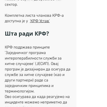
сектор.
Комплетна листа чланова КРФ-а
доступна је у
'КРФ Устав'
Шта ради КРФ?
КРФ подржава принципе
'Заједничког програма
интероперабилности служби за
хитне случајеве' (ЈЕСИП). Овај
програм је дизајниран да осигура да
службе за хитне случајеве (као и
други партнери) раде са
заједничким принципима и
терминологијом.
Ово осигурава да када реагујемо на
инциденте можемо неприметно да