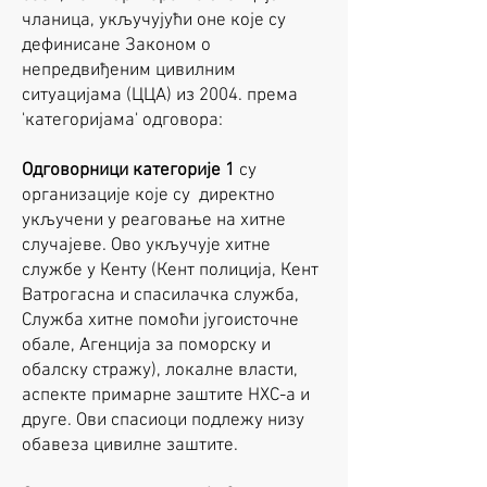
чланица, укључујући оне које су
дефинисане Законом о
непредвиђеним цивилним
ситуацијама (ЦЦА) из 2004. према
'категоријама' одговора:
Одговорници категорије 1
су
организације које су директно
укључени у реаговање на хитне
случајеве. Ово укључује хитне
службе у Кенту (Кент полиција, Кент
Ватрогасна и спасилачка служба,
Служба хитне помоћи југоисточне
обале, Агенција за поморску и
обалску стражу), локалне власти,
аспекте примарне заштите НХС-а и
друге. Ови спасиоци подлежу низу
обавеза цивилне заштите.