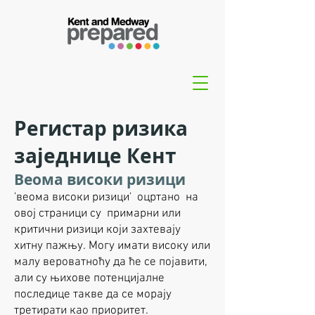
Регистар ризика
заједнице Кент
Веома високи ризици
'веома високи ризици' оцртано на
овој страници су примарни или
критични ризици који захтевају
хитну пажњу. Могу имати високу или
малу вероватноћу да ће се појавити,
али су њихове потенцијалне
последице такве да се морају
третирати као приоритет.