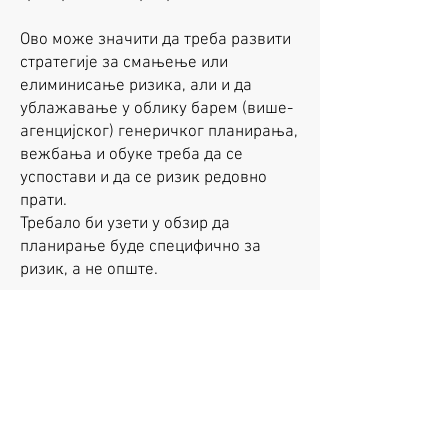
Ово може значити да треба развити
стратегије за смањење или
елиминисање ризика, али и да
ублажавање у облику барем (више-
агенцијског) генеричког планирања,
вежбања и обуке треба да се
успостави и да се ризик редовно
прати.
Требало би узети у обзир да
планирање буде специфично за
ризик, а не опште.
Кент Ресилиенце Форум