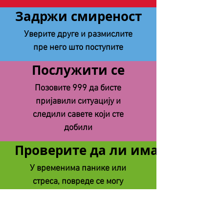
Задржи смиреност
Уверите друге и размислите
пре него што поступите
Послужити се
Позовите 999 да бисте
пријавили ситуацију и
следили савете који сте
добили
Проверите да ли има повреда
У временима панике или
стреса, повреде се могу
пропустити, проверите себе и
друге