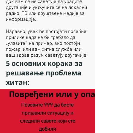
док вам се не саветује да урадите
другачије и укључите се на локални
радио, ТВ или друштвене медије за
информације.
Наравно, увек ће постојати посебне
прилике када не би требало да
„улазите“, на пример, ако постоји
пожар, или вам хитна служба или
ваш здрав разум саветују другачије.
5 основних корака за
решавање проблема
хитан:
Повређени или у опасности
Позовите 999 да бисте
пријавили ситуацију и
следили савете који сте
добили