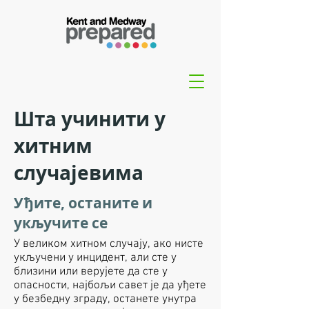
Шта учинити у
хитним
случајевима
Уђите, останите и
укључите се
У великом хитном случају, ако нисте
укључени у инцидент, али сте у
близини или верујете да сте у
опасности, најбољи савет је да уђете
у безбедну зграду, останете унутра